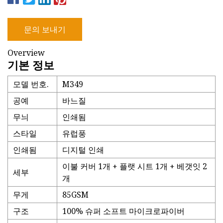
문의 보내기
Overview
기본 정보
모델 번호.
M349
공예
바느질
무늬
인쇄됨
스타일
유럽풍
인쇄됨
디지털 인쇄
이불 커버 1개 + 플랫 시트 1개 + 베갯잇 2
세부
개
무게
85GSM
구조
100% 슈퍼 소프트 마이크로파이버