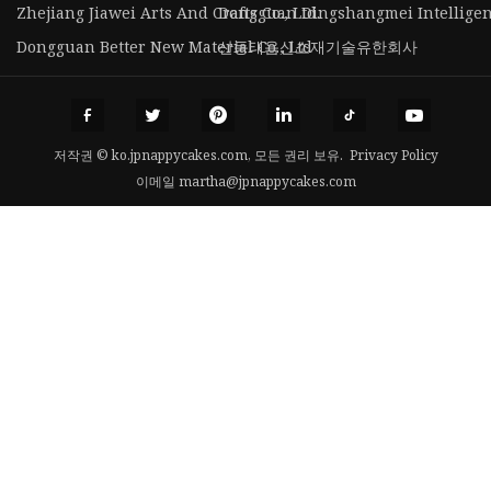
Zhejiang Jiawei Arts And Crafts Co., Ltd.
Dongguan Dingshangmei Intelligent 
Dongguan Better New Material Co., Ltd
산동태음신소재기술유한회사
저작권 © ko.jpnappycakes.com, 모든 권리 보유.
Privacy Policy
이메일
martha@jpnappycakes.com