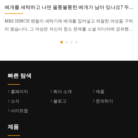
베개를 세탁하고 나면 울퉁불퉁한 베개가 남아 있나요? 두
옆
려워하지 마세요. 문제를 해결할 수 있는 훌륭한 방법이 있
베
습니다.
MRS HINCH 팬들이 세탁기에 베개를 집어넣고 좌절한 여성을 구하
수
러 왔습니다. 그 여성은 자신의 청소 문제를 소셜 미디어에 공유했습
부
니다.
이
빠른 탐색
홈페이지
회사 소개
제품
소식
블로그
문의하기
사이트맵
제품