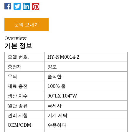
문의 보내기
Overview
기본 정보
모델 번호.
HY-NM0014-2
충전재
양모
무늬
솔직한
재료 충전
100% 울
생산 치수
90"LX 104"W
원단 종류
극세사
관리 지침
기계 세탁
OEM/ODM
수용하다