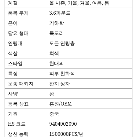
계절
올 시즌, 가을, 겨울, 여름, 봄
품목 무게
3.6파운드
은어
기하학
담요 형태
목도리
연령대
모든 연령층
색상
회색
스타일
현대의
특징
피부 친화적
운송 패키지
판지 상자
사양
왕
등록 상표
홍원/OEM
기원
중국
HS 코드
9404902090
생산 능력
1500000PCS/년