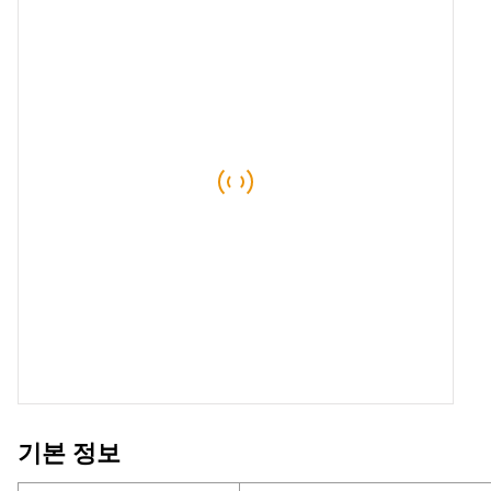
목욕 매트
수면 마스
폼 베개
기본 정보