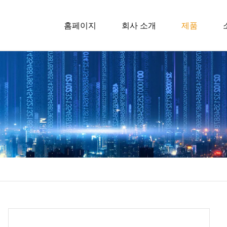
홈페이지
회사 소개
제품
욕조
베개
담요
시트 세트
베개 케이
매트리스 
이불 또는
여행용 액
매트리스 