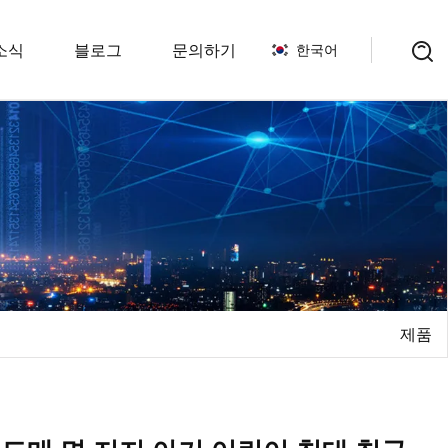
소식
블로그
문의하기
한국어
스
패드
제품
 이불
세서리
보호대