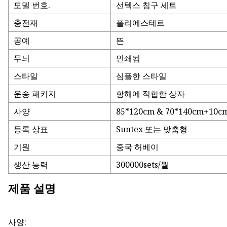
모델 번호.
선텍스 침구 세트
충전재
폴리에스테르
공예
뜬
무늬
인쇄됨
스타일
심플한 스타일
운송 패키지
항해에 적합한 상자
사양
85*120cm & 70*140cm+10c
등록 상표
Suntex 또는 맞춤형
기원
중국 허베이
생산 능력
300000sets/월
제품 설명
사양: