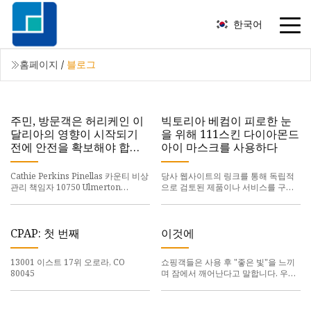
한국어
홈페이지
/
블로그
주민, 방문객은 허리케인 이
빅토리아 베컴이 피로한 눈
달리아의 영향이 시작되기
을 위해 111스킨 다이아몬드
전에 안전을 확보해야 합니
아이 마스크를 사용하다
다.
Cathie Perkins Pinellas 카운티 비상
당사 웹사이트의 링크를 통해 독립적
관리 책임자 10750 Ulmerton
으로 검토된 제품이나 서비스를 구매
RoadLargo, FL 33778(727) 464-
하는 경우 SheKnows는 제휴 수수료
3800
ema@pinellas.gov
비상 사태
를 받을 수 있습니다. 8시간 동안 컴퓨
발생 시 카운티 정
터 화면만 쳐다보는 긴 하루라면
CPAP: 첫 번째
이것에
13001 이스트 17위 오로라, CO
쇼핑객들은 사용 후 "좋은 빛"을 느끼
80045
며 잠에서 깨어난다고 말합니다. 우리
는 모든 권장 제품과 서비스를 독립적
으로 평가합니다. 당사가 제공하는 링
크를 클릭하시면 당사가 보상을 받을