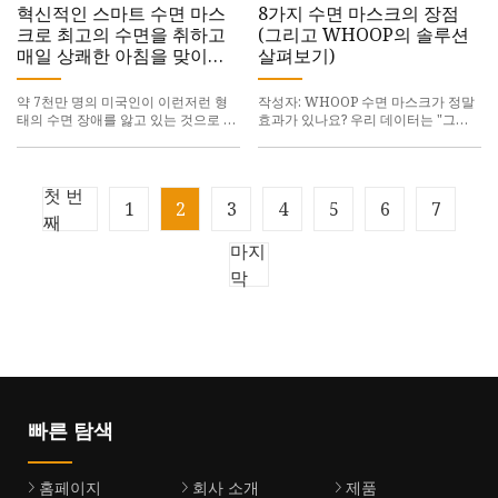
아마도
음과 같은 정보를 받을 수
혁신적인 스마트 수면 마스
8가지 수면 마스크의 장점
크로 최고의 수면을 취하고
(그리고 WHOOP의 솔루션
매일 상쾌한 아침을 맞이하
살펴보기)
세요
약 7천만 명의 미국인이 이런저런 형
작성자: WHOOP 수면 마스크가 정말
태의 수면 장애를 앓고 있는 것으로 보
효과가 있나요? 우리 데이터는 "그렇
고되며, 성인의 무려 30%가 불면증을
다"고 말합니다. 수면의 질을 향상시키
앓고 있습니다. 우리는 아마도 이것의
기 위해 할 수 있는 가장 좋은 방법 중
일부를 문화 탓으로 돌릴 수 있을 것입
하나는 가장 쉬운 방법 중 하나일 수도
니다.
있습니다. 잠자리
첫 번
1
2
3
4
5
6
7
째
마지
막
빠른 탐색
홈페이지
회사 소개
제품