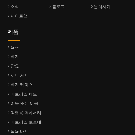
소식
블로그
문의하기
사이트맵
제품
욕조
베개
담요
시트 세트
베개 케이스
매트리스 패드
이불 또는 이불
여행용 액세서리
매트리스 보호대
목욕 매트