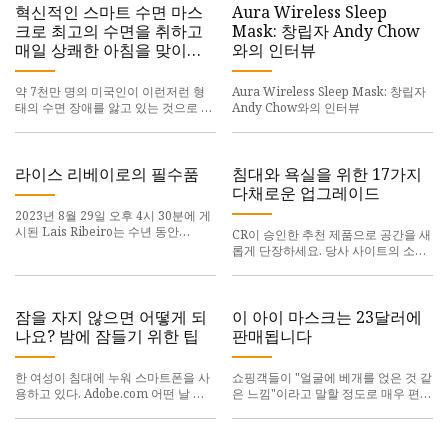
수 있습니다. 더 알아보기.
혁신적인 스마트 수면 마스
Aura Wireless Sleep
크로 최고의 수면을 취하고
Mask: 창립자 Andy Chow
매일 상쾌한 아침을 맞이하
와의 인터뷰
세요
약 7천만 명의 미국인이 이런저런 형
Aura Wireless Sleep Mask: 창립자
태의 수면 장애를 앓고 있는 것으로 보
Andy Chow와의 인터뷰
고되며, 성인의 무려 30%가 불면증을
앓고 있습니다. 우리는 아마도 이것의
일부를 문화 탓으로 돌릴 수 있을 것입
니다.
라이스 리베이로의 필수품
침대와 욕실을 위한 17가지
다채로운 업그레이드
2023년 8월 29일 오후 4시 30분에 게
시된 Lais Ribeiro는 수년 동안
CR이 승인한 추천 제품으로 공간을 새
Chanel, Versace, Louis Vuitton, 특
롭게 단장하세요. 당사 사이트의 소매
히 Victoria's Secret과 함께 작업하면
점 링크를 통해 쇼핑하시면 당사에서
서 수많은 런웨이와
제휴 커미션을 받을 수 있습니다. 우리
가 징수하는 수수료의 100%는 비영
리 단체를 지원하는 데 사용됩
잠을 자지 않으면 어떻게 되
이 아이 마스크는 23달러에
나요? 밤에 잠들기 위한 팁
판매됩니다
한 여성이 침대에 누워 스마트폰을 사
쇼핑객들이 "얼굴에 베개를 얹은 것 같
용하고 있다. Adobe.com 어떤 날 밤
은 느낌"이라고 말할 정도로 매우 편안
에는 소셜 미디어 사용 시간 제한을 무
합니다. 우리는 모든 권장 제품과 서비
시하고 계속 스크롤하거나 좋아하는
스를 독립적으로 평가합니다. 당사가
프로그램을 계속 시청할 수 있습니다.
제공하는 링크를 클릭하면 당사는 다